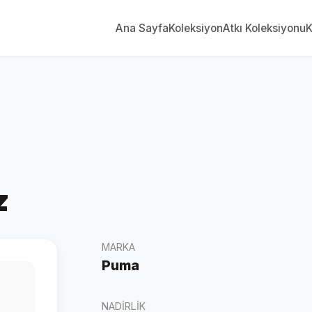
Ana Sayfa
Koleksiyon
Atkı Koleksiyonu
K
z
MARKA
Puma
NADIRLIK