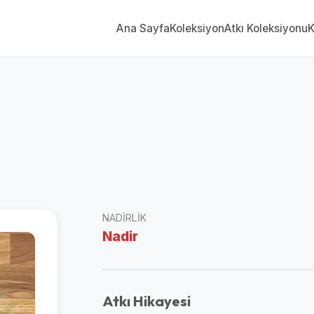
Ana Sayfa
Koleksiyon
Atkı Koleksiyonu
K
NADIRLIK
Nadir
Atkı Hikayesi