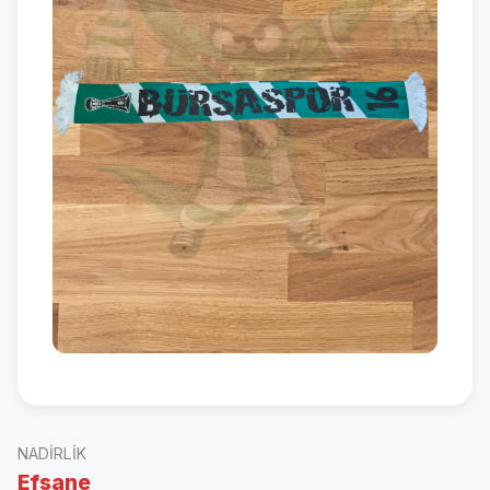
NADIRLIK
Efsane