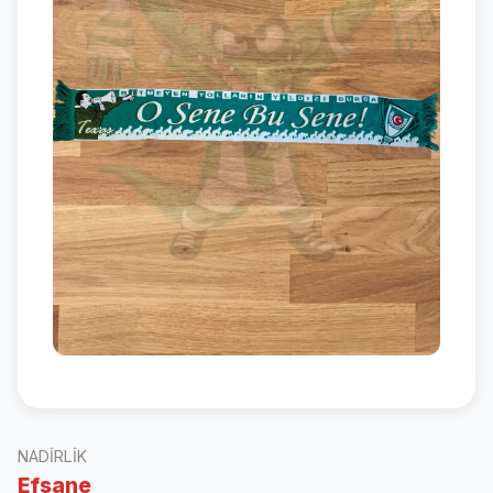
NADIRLIK
Efsane