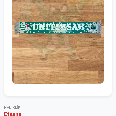
NADIRLIK
Efsane