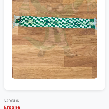
NADIRLIK
Efsane