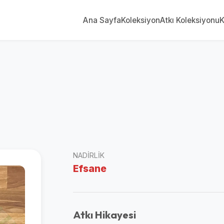
Ana Sayfa
Koleksiyon
Atkı Koleksiyonu
K
NADIRLIK
Efsane
Atkı Hikayesi