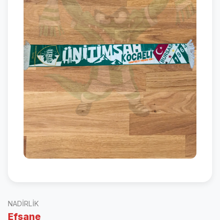
NADIRLIK
Efsane