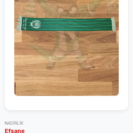
NADIRLIK
Efsane