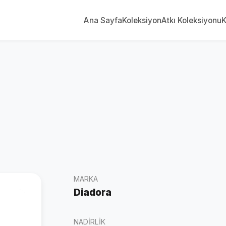
Ana Sayfa
Koleksiyon
Atkı Koleksiyonu
K
MARKA
Diadora
NADIRLIK