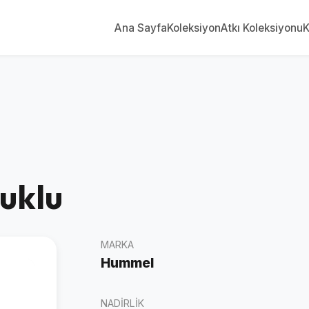
Ana Sayfa
Koleksiyon
Atkı Koleksiyonu
K
uklu
MARKA
Hummel
NADIRLIK