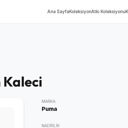
Ana Sayfa
Koleksiyon
Atkı Koleksiyonu
K
 Kaleci
MARKA
Puma
NADIRLIK