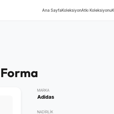
Ana Sayfa
Koleksiyon
Atkı Koleksiyonu
K
z Forma
MARKA
Adidas
NADIRLIK