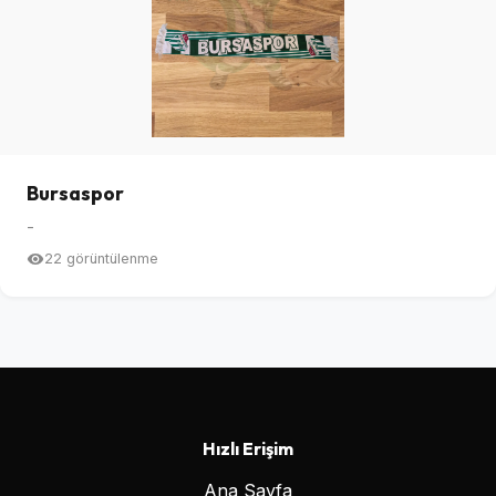
Bursaspor
-
22 görüntülenme
Hızlı Erişim
Ana Sayfa