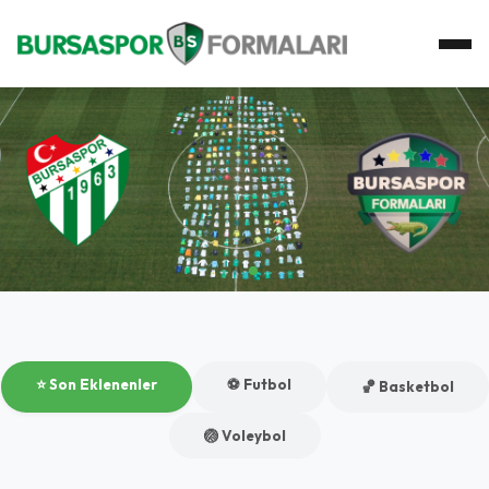
Ana Sayfa
Koleksiyon
Atkı Koleksiyonu
Koleksiyoner
İletişim
⭐ Son Eklenenler
⚽ Futbol
🏀 Basketbol
🏐 Voleybol